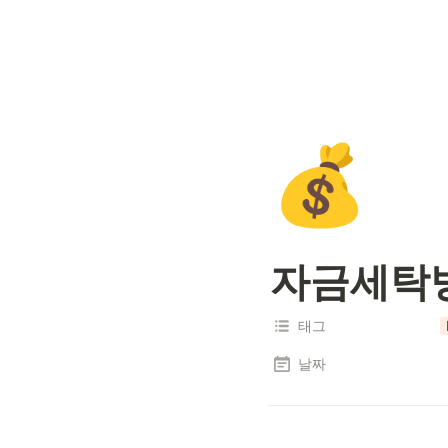
💰
자금세탁방
태그
날짜