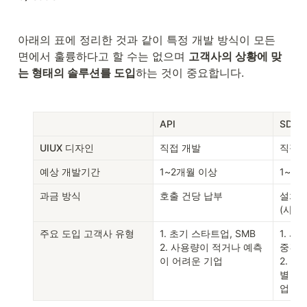
아래의 표에 정리한 것과 같이 특정 개발 방식이 모든 
면에서 훌륭하다고 할 수는 없으며 
고객사의 상황에 맞
는 형태의 솔루션를 도입
하는 것이 중요합니다.
API
SDK
UIUX 디자인
직접 개발
직접 
예상 개발기간
1~2개월 이상
1~2
과금 방식
호출 건당 납부
설치비
(사용
주요 도입 고객사 유형
1. 초기 스타트업, SMB

1. 서
2. 사용량이 적거나 예측
중견기
이 어려운 기업
2. 높
별 비
업