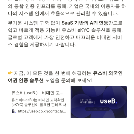
의 통합 인증 인프라를 통해, 기업은 국내외 이용자를 하
나의 시스템 안에서 효율적으로 관리할 수 있습니다.
무거운 시스템 구축 없이 
SaaS 기반의 API 연동
만으로 
쉽고 빠르게 적용 가능한 유스비 eKYC 솔루션을 통해, 
글로벌 고객에게 가장 안전하고 매끄러운 비대면 서비
스 경험을 제공하시기 바랍니다.
 지금, 이 모든 것을 한 번에 해결하는 
유스비 외국인 
여권 인증 솔루션
 도입을 문의해 보세요! 
유스비(useB.) - 비대면 고객확인(eKYC) 솔루션
유스비(uesB.)는 비대면 고객확인
(eKYC) 솔루션이 필요한 핀테크 서
비스들을 비롯하여 규제로 인해 어
https://useb.co.kr/contact/inquiry?utm_source=blog&utm_medium=referal&utm_campaign=ekyc-foreigner-passport-verification_%EB%B8%94%EB%A1%9C%EA%B7%B8_%EC%A0%84%ED%99%98%ED%98%95&utm_content=%7Bkeyword%7D&utm_term=%7Bk_query%7D
려움을 겪는 기업들의 문제를 AI기
술을 통해 해결해주는 레그테크
(RegTech) 전문기업입니다.