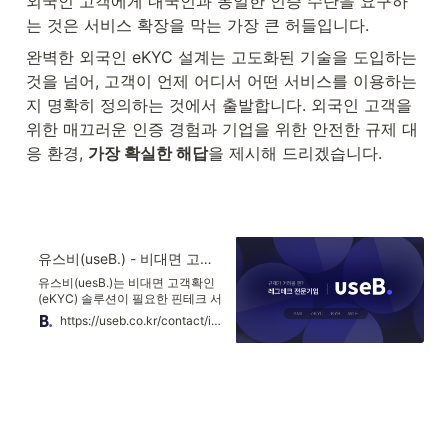
외국인 고객에게 내국인과 동일한 인증 수단을 요구하
는 것은 서비스 확장을 막는 가장 큰 허들입니다.
완벽한 외국인 eKYC 설계는 고도화된 기술을 도입하는 
것을 넘어, 고객이 언제 어디서 어떤 서비스를 이용하는
지 명확히 정의하는 것에서 출발합니다. 외국인 고객을 
위한 매끄러운 인증 경험과 기업을 위한 안전한 규제 대
응 환경, 
가장 확실한 해답
을 제시해 드리겠습니다.
유스비(useB.) - 비대면 고객확인(eKYC) 솔루션
유스비(uesB.)는 비대면 고객확인
(eKYC) 솔루션이 필요한 핀테크 서
비스들을 비롯하여 규제로 인해 어
https://useb.co.kr/contact/inquiry?utm_source=blog&utm_medium=referal&utm_campaign=ekyc-foreigner-passport-verification-guide_%EB%B8%94%EB%A1%9C%EA%B7%B8_%EC%A0%84%ED%99%98%ED%98%95&utm_content=%7Bkeyword%7D&utm_term=%7Bk_query%7D
려움을 겪는 기업들의 문제를 AI기
술을 통해 해결해주는 레그테크
(RegTech) 전문기업입니다.